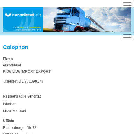
Vai
al
contenuto
Colophon
Firma
eurodiesel
PKW LKW IMPORT EXPORT
Ust-IdNr. DE 251398179
Responsabile Vendita:
Inhaber
Massimo Boni
Ufficio
Rothenburger Str. 78