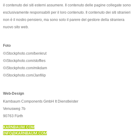
il contenuto dei siti esterni assumere. Il contenuto delle pagine collegate sono
esclusivamente responsabili per il loro contenuto. Il contenuto dei siti stranieri
non è il nostro pensiero, ma sono solo il parere del gestore della straniera
nuovo sito web.
Foto
©iStockphoto.com/benkrut
©iStockphoto.com/stoffies
©iStockphoto.com/mikdam
©iStockphoto.com/Janfilip
Web-Design
Karnbaum Components GmbH It Dienstleister
Venusweg 7b
90763 Fürth
KARNBAUM.COM
INFO@KARNBAUM.COM